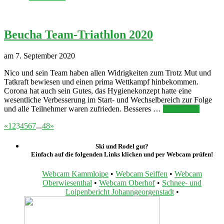
Beucha Team-Triathlon 2020
am 7. September 2020
Nico und sein Team haben allen Widrigkeiten zum Trotz Mut und
Tatkraft bewiesen und einen prima Wettkampf hinbekommen.
Corona hat auch sein Gutes, das Hygienekonzept hatte eine
wesentliche Verbesserung im Start- und Wechselbereich zur Folge
und alle Teilnehmer waren zufrieden. Besseres …
Weiterlesen
«
1
2
3
4
5
6
7
...
48
»
Ski und Rodel gut?
Einfach auf die folgenden Links klicken und per Webcam prüfen!
Webcam Kammloipe
•
Webcam Seiffen
•
Webcam
Oberwiesenthal
•
Webcam Oberhof
•
Schnee- und
Loipenbericht Johanngeorgenstadt
•