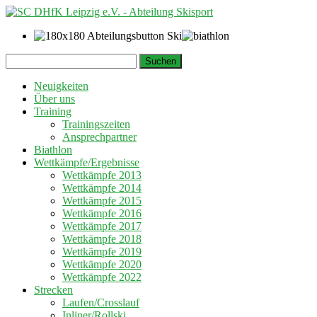
Springe
Suchen
zum
nach:
Inhalt
Neuigkeiten
Über uns
Training
Trainingszeiten
Ansprechpartner
Biathlon
Wettkämpfe/Ergebnisse
Wettkämpfe 2013
Wettkämpfe 2014
Wettkämpfe 2015
Wettkämpfe 2016
Wettkämpfe 2017
Wettkämpfe 2018
Wettkämpfe 2019
Wettkämpfe 2020
Wettkämpfe 2022
Strecken
Laufen/Crosslauf
Inliner/Rollski